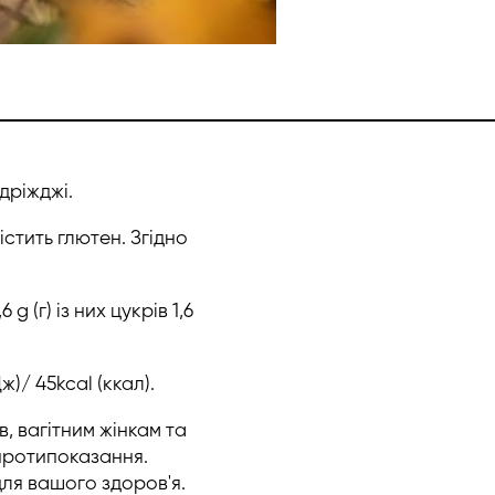
 дріжджі.
істить глютен. Згідно
g (г) із них цукрів 1,6
Дж)/ 45kcal (ккал).
, вагітним жінкам та
 протипоказання.
ля вашого здоров'я.