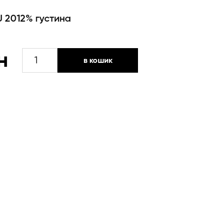
U 20
12% густина
ПОТОЦЬКИЙ
н
в кошик
ДІДИЧ
кількість