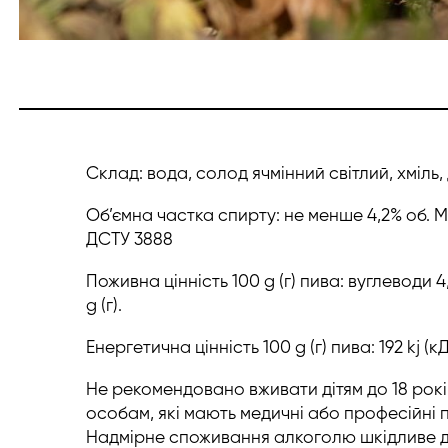
Склад: вода, солод ячмінний світлий, хміль,
Об’ємна частка спирту: не менше 4,2% об. М
ДСТУ 3888
Поживна цінність 100 g (г) пива: вуглеводи 4,6 
g (г).
Енергетична цінність 100 g (г) пива: 192 kj (к
Не рекомендовано вживати дітям до 18 років
особам, які мають медичні або професійні
Надмірне споживання алкоголю шкідливе д