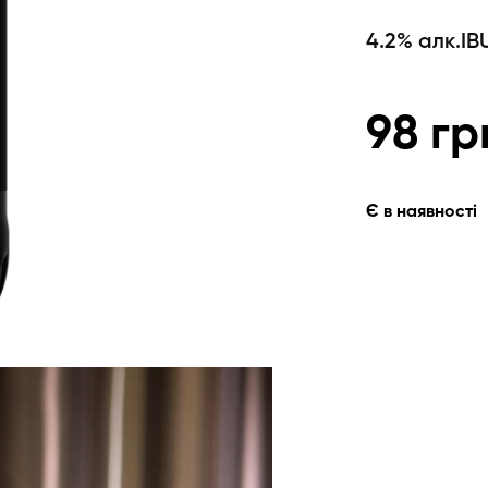
4.2% алк.
IB
98
гр
Є в наявності