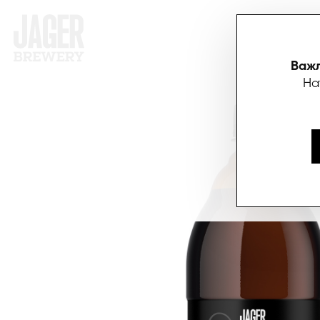
АКЦІЇ
П
Важл
На