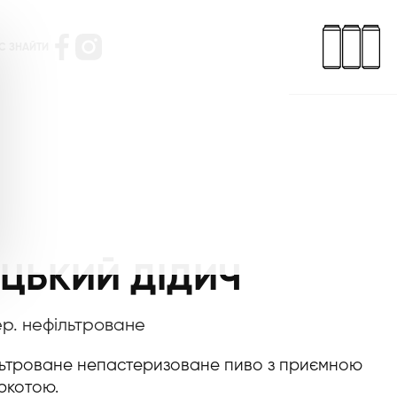
С ЗНАЙТИ
ЦЬКИЙ ДІДИЧ
ер. нефільтроване
льтроване непастеризоване пиво з приємною
ркотою.