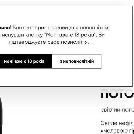
ИВО
БОКСИ
ЛИМОНАДИ
СПІВПРАЦЯ
ПАРТНЕРИ
ПРО НАС
ЯК НА
иво!
Контент призначений для повнолітніх.
тиснувши кнопку "Мені вже є 18 років", Ви
підтверджуєте своє повноліття.
мені вже є 18 років
я неповнолітній
ПОТО
світлий лаг
Світле нефі
хмелевою гі