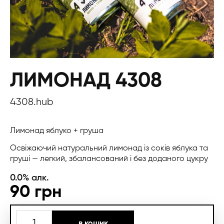
ЛИМОНАД 4308
4308.hub
Лимонад яблуко + груша
Освіжаючий натуральний лимонад із соків яблука та
груші — легкий, збалансований і без доданого цукру
0.0% алк.
90
грн
ЛИМОНАД
в кошик