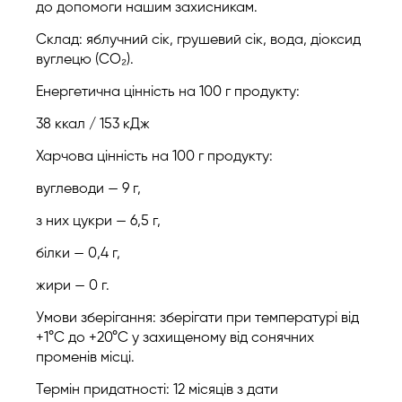
до допомоги нашим захисникам.
Склад: яблучний сік, грушевий сік, вода, діоксид
вуглецю (CO₂).
Енергетична цінність на 100 г продукту:
38 ккал / 153 кДж
Харчова цінність на 100 г продукту:
вуглеводи — 9 г,
з них цукри — 6,5 г,
білки — 0,4 г,
жири — 0 г.
Умови зберігання: зберігати при температурі від
+1°C до +20°C у захищеному від сонячних
променів місці.
Термін придатності: 12 місяців з дати