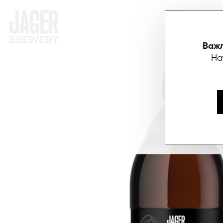
АКЦІЇ
П
Важл
На