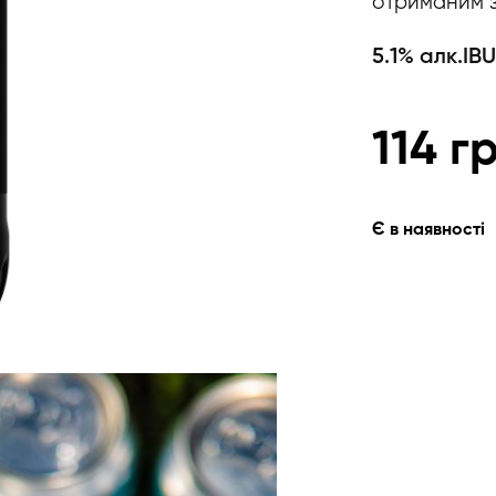
отриманим з
5.1% алк.
IBU
114
г
Є в наявності