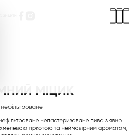
С ЗНАЙТИ
МНИЙ МІЦИК
 нефільтроване
нефільтроване непастеризоване пиво з явно
хмелевою гіркотою та неймовірним ароматом,