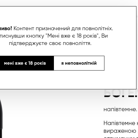
ИВО
БОКСИ
ЛИМОНАДИ
СПІВПРАЦЯ
ПАРТНЕРИ
ПРО НАС
ЯК НА
иво!
Контент призначений для повнолітніх.
тиснувши кнопку "Мені вже є 18 років", Ви
підтверджуєте своє повноліття.
мені вже є 18 років
я неповнолітній
БОГЕ
напівтемне.
Напівтемне 
вираженою 