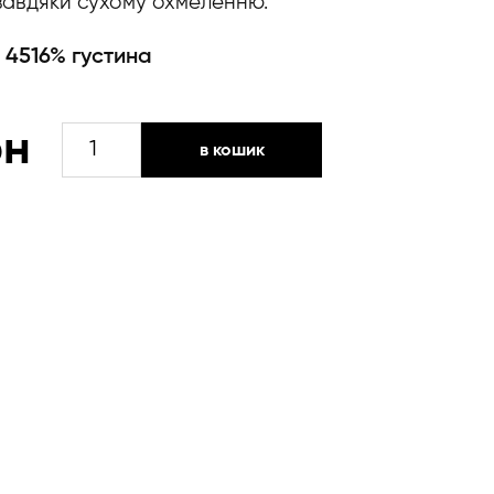
авдяки сухому охмеленню.
 45
16% густина
БОГЕМНИЙ
рн
в кошик
МІЦИК
кількість