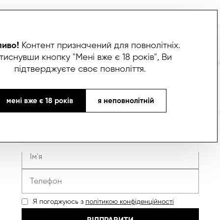
ИВО
БОКСИ
ЛИМОНАДИ
СПІВПРАЦЯ
ПАРТНЕРИ
ПРО НАС
ЯК НА
иво!
Контент призначений для повнолітніх.
тиснувши кнопку "Мені вже є 18 років", Ви
ЧЕШ СПІВПРАЦЮВА
підтверджуєте своє повноліття.
мені вже є 18 років
я неповнолітній
овни форму і наш менеджер зв’яжеться з тобою прот
15 хвилин
Я погоджуюсь з
політикою конфіденційності