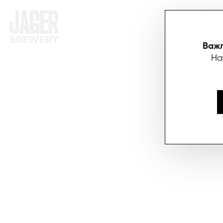
АКЦІЇ
П
Важл
На
ХО
Зап