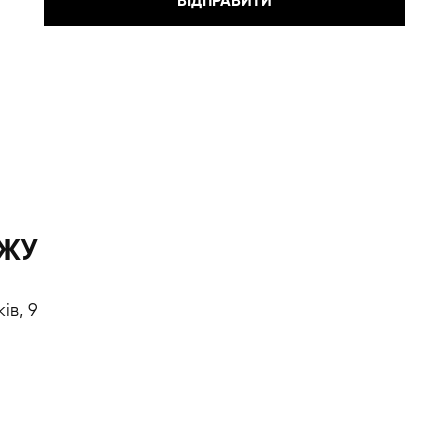
АЖУ
ків, 9